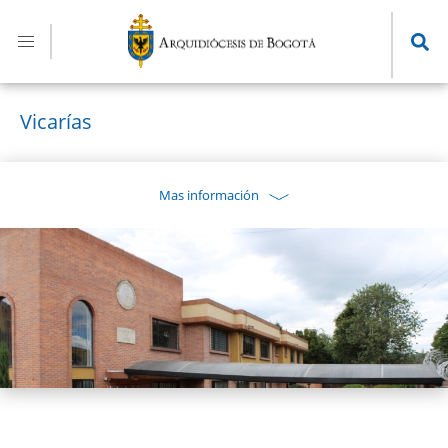
Pasar
al
contenido
principal
Vicarías
Mas información