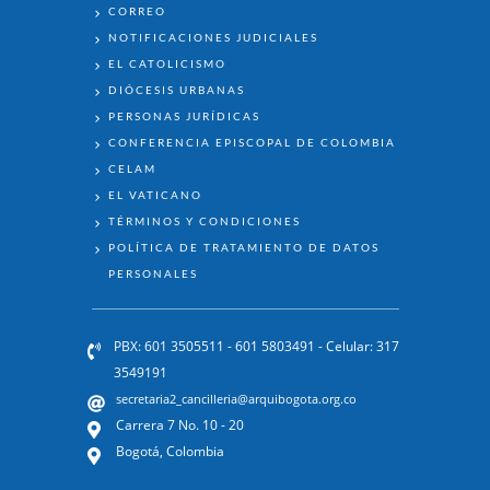
ENLACES
CORREO
NOTIFICACIONES JUDICIALES
EL CATOLICISMO
DIÓCESIS URBANAS
PERSONAS JURÍDICAS
CONFERENCIA EPISCOPAL DE COLOMBIA
CELAM
EL VATICANO
TÉRMINOS Y CONDICIONES
POLÍTICA DE TRATAMIENTO DE DATOS
PERSONALES
PBX: 601 3505511 - 601 5803491 - Celular: 317
3549191
secretaria2_cancilleria@arquibogota.org.co
Carrera 7 No. 10 - 20
Bogotá, Colombia