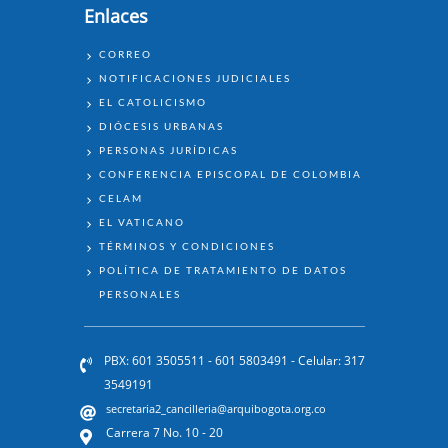
Enlaces
ENLACES
CORREO
NOTIFICACIONES JUDICIALES
EL CATOLICISMO
DIÓCESIS URBANAS
PERSONAS JURÍDICAS
CONFERENCIA EPISCOPAL DE COLOMBIA
CELAM
EL VATICANO
TÉRMINOS Y CONDICIONES
POLÍTICA DE TRATAMIENTO DE DATOS
PERSONALES
PBX: 601 3505511 - 601 5803491 - Celular: 317
3549191
secretaria2_cancilleria@arquibogota.org.co
Carrera 7 No. 10 - 20