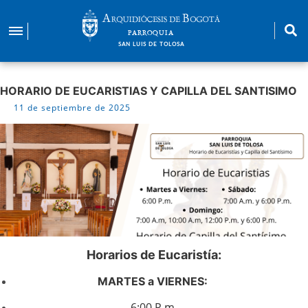
Pasar
al
PARROQUIA
contenido
SAN LUIS DE TOLOSA
principal
HORARIO DE EUCARISTIAS Y CAPILLA DEL SANTISIMO
11 de septiembre de 2025
Horarios de Eucaristía:
MARTES a VIERNES:
6:00 P.m.